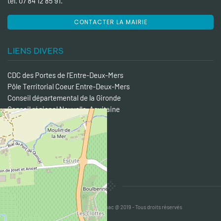
tél. 07 84 12 85 91.
CONTACTER LA MAIRIE
LIENS DIVERS
CDC des Portes de l'Entre-Deux-Mers
Pôle Territorial Coeur Entre-Deux-Mers
Conseil départemental de la Gironde
Conseil régional Nouvelle-Aquitaine
Préfecture de la Gironde
Entre-Deux-Mers Tourisme
Semoctom
Transgironde
+
−
Leaflet
|
©
OpenStreetMap
Mairie de Camblanes et Meynac @ 2019 - Tous droits réservés