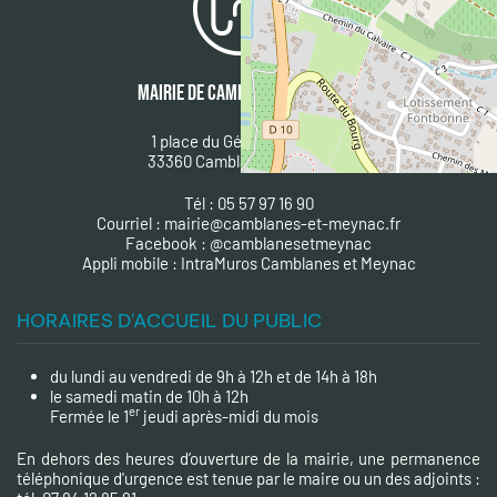
MAIRIE DE CAMBLANES & MEYNAC
1 place du Général De Gaulle
33360 Camblanes et Meynac
Tél : 05 57 97 16 90
Courriel :
mairie@camblanes-et-meynac.fr
Facebook :
@camblanesetmeynac
A
ppli mobile : IntraMuros Camblanes et Meynac
HORAIRES D'ACCUEIL DU PUBLIC
du lundi au vendredi de 9h à 12h et de 14h à 18h
le samedi matin de 10h à 12h
er
Fermée le 1
jeudi après-midi du mois
En dehors des heures d’ouverture de la mairie, une permanence
téléphonique d'urgence est tenue par le maire ou un des adjoints :