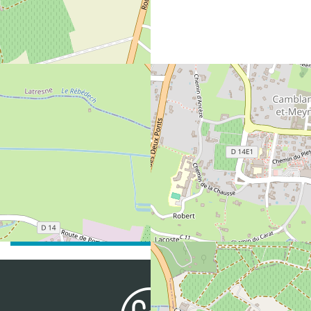
CONTACT
Nom :
ERDEM Emrah (gérant)
Email :
erdem.2ep@gmail.com
Téléphone :
06 77 52 02 18