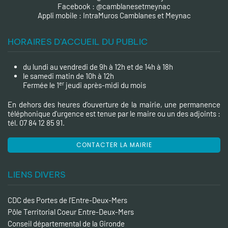
Facebook :
@camblanesetmeynac
A
ppli mobile : IntraMuros Camblanes et Meynac
HORAIRES D'ACCUEIL DU PUBLIC
du lundi au vendredi de 9h à 12h et de 14h à 18h
le samedi matin de 10h à 12h
er
Fermée le 1
jeudi après-midi du mois
En dehors des heures d’ouverture de la mairie, une permanence
téléphonique d'urgence est tenue par le maire ou un des adjoints :
tél. 07 84 12 85 91.
CONTACTER LA MAIRIE
LIENS DIVERS
CDC des Portes de l'Entre-Deux-Mers
Pôle Territorial Coeur Entre-Deux-Mers
Conseil départemental de la Gironde