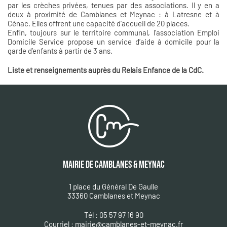
par les crèches privées, tenues par des associations. Il y en a
deux à proximité de Camblanes et Meynac : à Latresne et à
Cénac. Elles offrent une capacité d’accueil de 20 places.
Enfin, toujours sur le territoire communal, l’association Emploi
Domicile Service propose un service d’aide à domicile pour la
garde d’enfants à partir de 3 ans.
Liste et renseignements auprès du Relais Enfance de la CdC.
MAIRIE DE CAMBLANES & MEYNAC
1 place du Général De Gaulle
33360 Camblanes et Meynac
Tél : 05 57 97 16 90
Courriel :
mairie@camblanes-et-meynac.fr