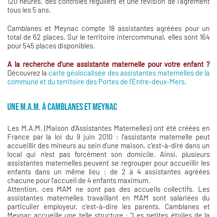
120 heures, des contrôles réguliers et une révision de l’agrément
tous les 5 ans.
Camblanes et Meynac compte 18 assistantes agréées pour un
total de 62 places. Sur le territoire intercommunal, elles sont 164
pour 545 places disponibles.
A la recherche d'une assistante maternelle pour votre enfant ?
Découvrez la
carte géolocalisée des assistantes maternelles de la
commune et du territoire des Portes de l'Entre-deux-Mers.
UNE M.A.M. À CAMBLANES ET MEYNAC
Les M.A.M. (Maison d’Assistantes Maternelles) ont été créées en
France par la loi du 9 juin 2010 : l’assistante maternelle peut
accueillir des mineurs au sein d’une maison, c’est-à-dire dans un
local qui n’est pas forcément son domicile. Ainsi, plusieurs
assistantes maternelles peuvent se regrouper pour accueillir les
enfants dans un même lieu : de 2 à 4 assistantes agréées
chacune pour l’accueil de 4 enfants maximum.
Attention, ces MAM ne sont pas des accueils collectifs. Les
assistantes maternelles travaillant en MAM sont salariées du
particulier employeur, c’est-à-dire les parents. Camblanes et
Meynac accueille une telle structure : “Les petites étoiles de la