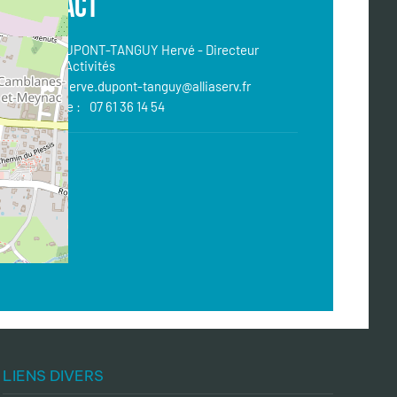
CONTACT
Nom :
DUPONT-TANGUY
Hervé -
Directeur
d'Activités
Email :
herve.dupont-tanguy@alliaserv.fr
Téléphone :
07 61 36 14 54
LIENS DIVERS