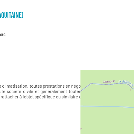
AQUITAINE)
nac
 climatisation, toutes prestations en négoce d'entretien et travaux
oute société civile et généralement toutes opérations financières
rattacher à l'objet spécifique ou similaire ou connexe.