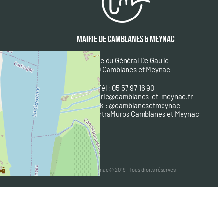
MAIRIE DE CAMBLANES & MEYNAC
1 place du Général De Gaulle
33360 Camblanes et Meynac
Tél : 05 57 97 16 90
Courriel :
mairie@camblanes-et-meynac.fr
Facebook :
@camblanesetmeynac
A
ppli mobile : IntraMuros Camblanes et Meynac
Mairie de Camblanes et Meynac @ 2019 - Tous droits réservés