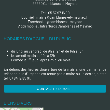
33360 Camblanes et Meynac
Tél : 05 57 97 16 90
Courriel :
mairie@camblanes-et-meynac.fr
Facebook :
@camblanesetmeynac
A
ppli mobile : IntraMuros Camblanes et Meynac
HORAIRES D'ACCUEIL DU PUBLIC
du lundi au vendredi de 9h à 12h et de 14h à 18h
le samedi matin de 10h à 12h
er
Fermée le 1
jeudi après-midi du mois
En dehors des heures d’ouverture de la mairie, une permanence
téléphonique d'urgence est tenue par le maire ou un des adjoints :
tél. 07 84 12 85 91.
CONTACTER LA MAIRIE
LIENS DIVERS