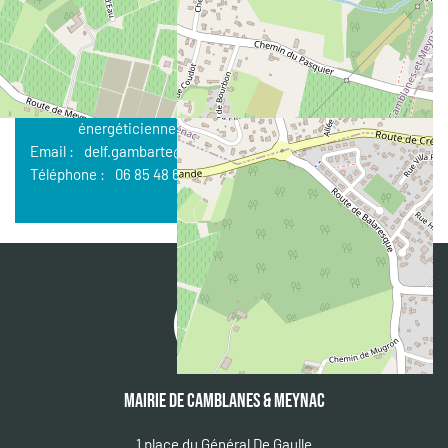
CONTACT
Nom :
GAMBARTE Delphine - Relaxologue et psycho-
énergéticienne
Email :
delf.gambarte@gmail.com
Téléphone :
06 85 48 68 62
MAIRIE DE CAMBLANES & MEYNAC
1 place du Général De Gaulle