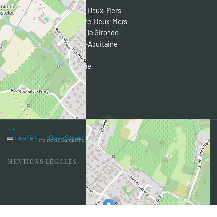
CDC des Portes de l'Entre-Deux-Mers
Pôle Territorial Coeur Entre-Deux-Mers
Conseil départemental de la Gironde
Conseil régional Nouvelle-Aquitaine
Préfecture de la Gironde
Entre-Deux-Mers Tourisme
Semoctom
Transgironde
+
−
Leaflet
|
©
OpenStreetMap
Mairie de Camblanes et Meynac @ 2019 - Tous droits réservés
MENTIONS LÉGALES