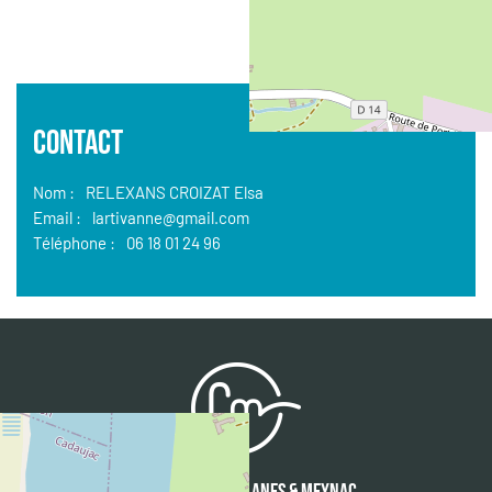
CONTACT
Nom :
RELEXANS CROIZAT Elsa
Email :
lartivanne@gmail.com
Téléphone :
06 18 01 24 96