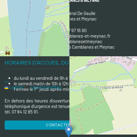
MAIRIE DE CAMBLANES & MEYNAC
1 place du Général De Gaulle
33360 Camblanes et Meynac
Tél : 05 57 97 16 90
Courriel :
mairie@camblanes-et-meynac.fr
Facebook :
@camblanesetmeynac
A
ppli mobile : IntraMuros Camblanes et Meynac
HORAIRES D'ACCUEIL DU PUBLIC
du lundi au vendredi de 9h à 12h et de 14h à 18h
+
−
le samedi matin de 10h à 12h
Leaflet
|
©
OpenStreetMap
er
Fermée le 1
jeudi après-midi du mois
En dehors des heures d’ouverture de la mairie, une permanence
téléphonique d'urgence est tenue par le maire ou un des adjoints :
tél. 07 84 12 85 91.
CONTACTER LA MAIRIE