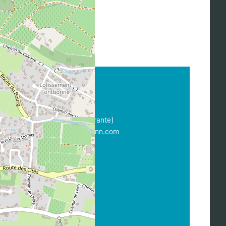
CONTACT
Nom :
DUCLOS Elodie (Gérante)
Email :
camblanes@nestenn.com
Téléphone :
05 57 67 95 18