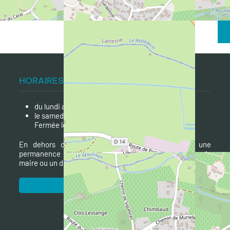
HORAIRES D'ACCUEIL DU PUBLIC
du lundi au vendredi de 9h à 12h et de 14h à 18h
le samedi matin de 10h à 12h
er
Fermée le 1
jeudi après-midi du mois
En dehors des heures d’ouverture de la mairie, une
permanence téléphonique d'urgence est tenue par le
maire ou un des adjoints : tél. 07 84 12 85 91.
CONTACTER LA MAIRIE