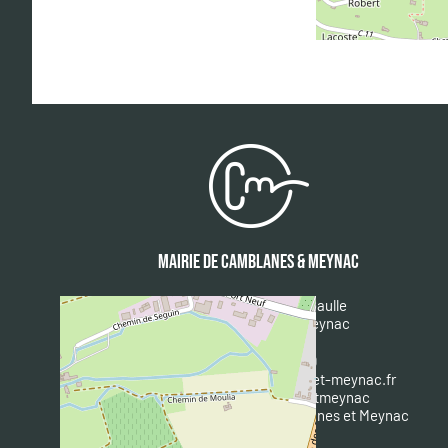
MAIRIE DE CAMBLANES & MEYNAC
1 place du Général De Gaulle
33360 Camblanes et Meynac
Tél : 05 57 97 16 90
Courriel :
mairie@camblanes-et-meynac.fr
Facebook :
@camblanesetmeynac
A
ppli mobile : IntraMuros Camblanes et Meynac