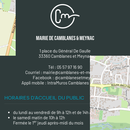
MAIRIE DE CAMBLANES & MEYNAC
1 place du Général De Gaulle
33360 Camblanes et Meynac
Tél : 05 57 97 16 90
Courriel :
mairie@camblanes-et-meynac.fr
Facebook :
@camblanesetmeynac
A
ppli mobile : IntraMuros Camblanes et Meynac
HORAIRES D'ACCUEIL DU PUBLIC
du lundi au vendredi de 9h à 12h et de 14h à 18h
le samedi matin de 10h à 12h
er
Fermée le 1
jeudi après-midi du mois