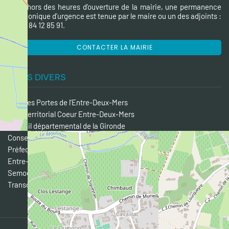
En dehors des heures d’ouverture de la mairie, une permanence
téléphonique d'urgence est tenue par le maire ou un des adjoints :
tél. 07 84 12 85 91.
CONTACTER LA MAIRIE
LIENS DIVERS
CDC des Portes de l'Entre-Deux-Mers
Pôle Territorial Coeur Entre-Deux-Mers
Conseil départemental de la Gironde
Conseil régional Nouvelle-Aquitaine
Préfecture de la Gironde
Entre-Deux-Mers Tourisme
Semoctom
Transgironde