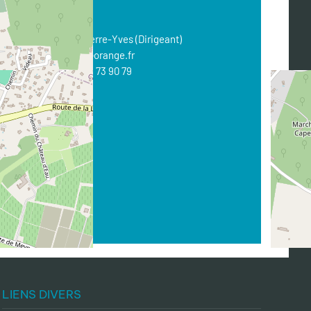
CONTACT
Nom :
FAURIE Pierre-Yves (Dirigeant)
Email :
pyfaurie@orange.fr
Téléphone :
07 68 73 90 79
LIENS DIVERS