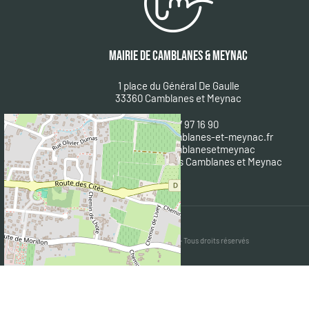
MAIRIE DE CAMBLANES & MEYNAC
1 place du Général De Gaulle
33360 Camblanes et Meynac
Tél : 05 57 97 16 90
Courriel :
mairie@camblanes-et-meynac.fr
Facebook :
@camblanesetmeynac
A
ppli mobile : IntraMuros Camblanes et Meynac
+
−
Leaflet
|
©
OpenStreetMap
Mairie de Camblanes et Meynac @ 2019 - Tous droits réservés