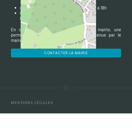
du lundi au vendredi de 9h à 12h et de 14h à 18h
le samedi matin de 10h à 12h
er
Fermée le 1
jeudi après-midi du mois
En dehors des heures d’ouverture de la mairie, une
permanence téléphonique d'urgence est tenue par le
maire ou un des adjoints : tél. 07 84 12 85 91.
CONTACTER LA MAIRIE
MENTIONS LÉGALES