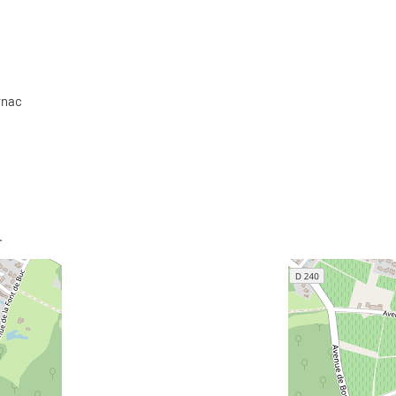
ynac
.