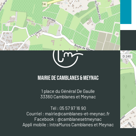
Nom :
LAVAL Boris (gérant associé)
Email :
boris@buenavistapadelclub.fr
MAIRIE DE CAMBLANES & MEYNAC
1 place du Général De Gaulle
33360 Camblanes et Meynac
Tél : 05 57 97 16 90
Courriel :
mairie@camblanes-et-meynac.fr
Facebook :
@camblanesetmeynac
A
ppli mobile : IntraMuros Camblanes et Meynac