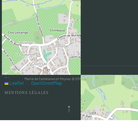
Pôle Territorial Coeur Entre-Deux-Mers
Conseil départemental de la Gironde
Conseil régional Nouvelle-Aquitaine
Préfecture de la Gironde
Entre-Deux-Mers Tourisme
Semoctom
Transgironde
+
−
Mairie de Camblanes et Meynac @ 2019 - Tous droits réservés
Leaflet
|
©
OpenStreetMap
MENTIONS LÉGALES