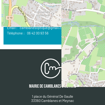
CONTACT
Nom :
SCHMITT Sébastien (gérant)
Email :
camblanesoptique@gmail.com
Téléphone :
06 42 00 93 56
MAIRIE DE CAMBLANES & MEYNAC
1 place du Général De Gaulle
33360 Camblanes et Meynac