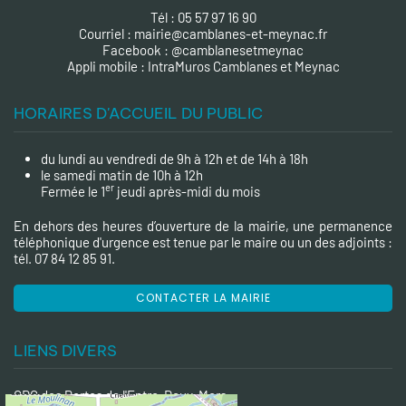
Tél : 05 57 97 16 90
Courriel :
mairie@camblanes-et-meynac.fr
Facebook :
@camblanesetmeynac
A
ppli mobile : IntraMuros Camblanes et Meynac
HORAIRES D'ACCUEIL DU PUBLIC
du lundi au vendredi de 9h à 12h et de 14h à 18h
le samedi matin de 10h à 12h
er
Fermée le 1
jeudi après-midi du mois
En dehors des heures d’ouverture de la mairie, une permanence
téléphonique d'urgence est tenue par le maire ou un des adjoints :
tél. 07 84 12 85 91.
CONTACTER LA MAIRIE
LIENS DIVERS
CDC des Portes de l'Entre-Deux-Mers