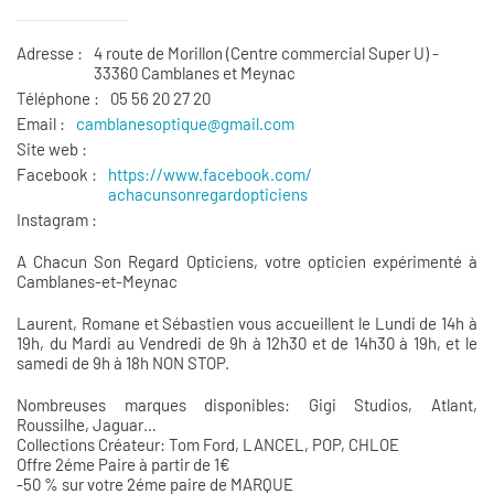
Adresse :
4 route de Morillon (Centre commercial Super U) -
33360 Camblanes et Meynac
Téléphone :
05 56 20 27 20
Email :
camblanesoptique@gmail.com
Site web :
Facebook :
https://www.facebook.com/
achacunsonregardopticiens
Instagram :
A Chacun Son Regard Opticiens, votre opticien expérimenté à
Camblanes-et-Meynac
Laurent, Romane et Sébastien vous accueillent le Lundi de 14h à
19h, du Mardi au Vendredi de 9h à 12h30 et de 14h30 à 19h, et le
samedi de 9h à 18h NON STOP.
Nombreuses marques disponibles: Gigi Studios, Atlant,
Roussilhe, Jaguar…
Collections Créateur: Tom Ford, LANCEL, POP, CHLOE
Offre 2éme Paire à partir de 1€
-50 % sur votre 2éme paire de MARQUE