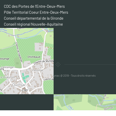
CDC des Portes de l'Entre-Deux-Mers
Pôle Territorial Coeur Entre-Deux-Mers
Conseil départemental de la Gironde
Conseil régional Nouvelle-Aquitaine
Préfecture de la Gironde
Entre-Deux-Mers Tourisme
Semoctom
Transgironde
+
−
Mairie de Camblanes et Meynac @ 2019 - Tous droits réservés
Leaflet
|
©
OpenStreetMap
MENTIONS LÉGALES