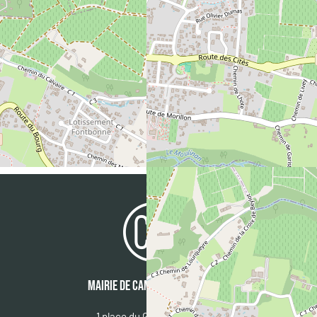
CONTACT
Nom :
BORIE Thomas
Email :
contact@entre2clics.fr
Téléphone :
06 99 76 48 83
MAIRIE DE CAMBLANES & MEYNAC
1 place du Général De Gaulle