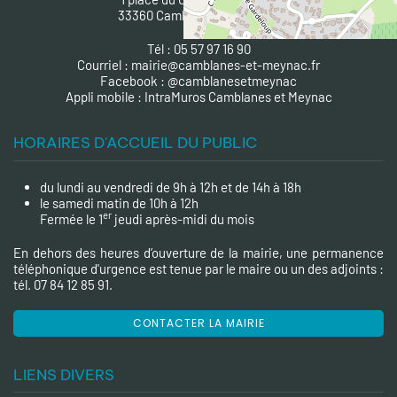
33360 Camblanes et Meynac
Tél : 05 57 97 16 90
Courriel :
mairie@camblanes-et-meynac.fr
Facebook :
@camblanesetmeynac
A
ppli mobile : IntraMuros Camblanes et Meynac
HORAIRES D'ACCUEIL DU PUBLIC
du lundi au vendredi de 9h à 12h et de 14h à 18h
le samedi matin de 10h à 12h
er
Fermée le 1
jeudi après-midi du mois
En dehors des heures d’ouverture de la mairie, une permanence
téléphonique d'urgence est tenue par le maire ou un des adjoints :
tél. 07 84 12 85 91.
CONTACTER LA MAIRIE
LIENS DIVERS