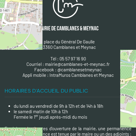
MAIRIE DE CAMBLANES & MEYNAC
1 place du Général De Gaulle
33360 Camblanes et Meynac
Tél : 05 57 97 16 90
Courriel :
mairie@camblanes-et-meynac.fr
Facebook :
@camblanesetmeynac
A
ppli mobile : IntraMuros Camblanes et Meynac
HORAIRES D'ACCUEIL DU PUBLIC
du lundi au vendredi de 9h à 12h et de 14h à 18h
le samedi matin de 10h à 12h
er
Fermée le 1
jeudi après-midi du mois
En dehors des heures d’ouverture de la mairie, une permanence
téléphonique d'urgence est tenue par le maire ou un des adjoints :