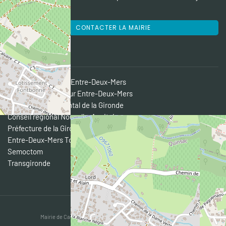
tél. 07 84 12 85 91.
CONTACTER LA MAIRIE
LIENS DIVERS
CDC des Portes de l'Entre-Deux-Mers
Pôle Territorial Coeur Entre-Deux-Mers
Conseil départemental de la Gironde
Conseil régional Nouvelle-Aquitaine
Préfecture de la Gironde
Entre-Deux-Mers Tourisme
Semoctom
Transgironde
Mairie de Camblanes et Meynac @ 2019 - Tous droits réservés