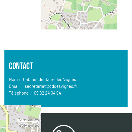
CONTACT
Nom :
Cabinet dentaire des Vignes
Email :
secretariat@cddesvignes.fr
Téléphone :
09 82 24 04 94