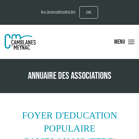
kn,lnonolinolnl,lin
OK
MENU
ANNUAIRE DES ASSOCIATIONS
FOYER D'EDUCATION
POPULAIRE