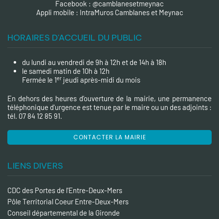
Facebook :
@camblanesetmeynac
A
ppli mobile : IntraMuros Camblanes et Meynac
HORAIRES D'ACCUEIL DU PUBLIC
du lundi au vendredi de 9h à 12h et de 14h à 18h
le samedi matin de 10h à 12h
er
Fermée le 1
jeudi après-midi du mois
En dehors des heures d’ouverture de la mairie, une permanence
téléphonique d'urgence est tenue par le maire ou un des adjoints :
tél. 07 84 12 85 91.
CONTACTER LA MAIRIE
LIENS DIVERS
CDC des Portes de l'Entre-Deux-Mers
Pôle Territorial Coeur Entre-Deux-Mers
Conseil départemental de la Gironde