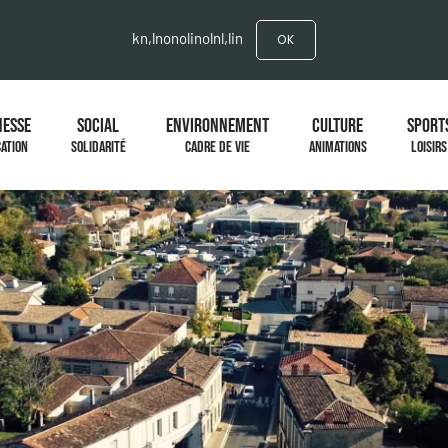
kn,lnonolinolnl,lin
OK
NESSE
SOCIAL
ENVIRONNEMENT
CULTURE
SPORT
ATION
SOLIDARITÉ
CADRE DE VIE
ANIMATIONS
LOISIRS