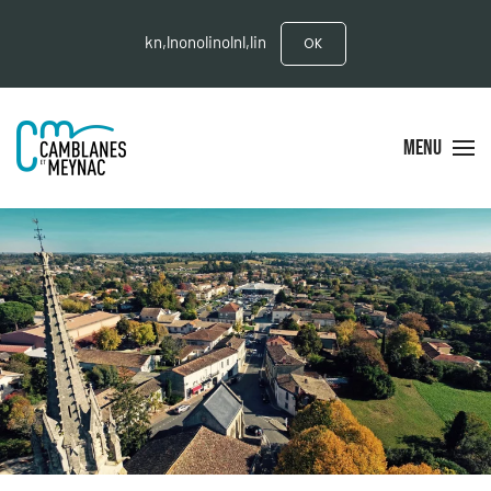
kn,lnonolinolnl,lin
OK
MENU