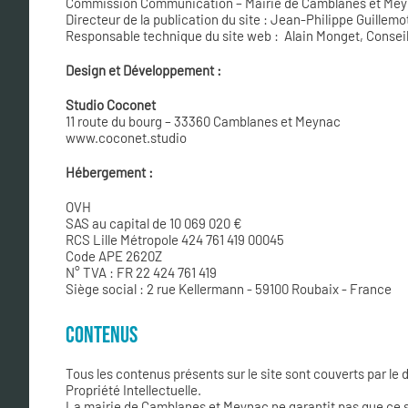
Commission Communication – Mairie de Camblanes et Me
Directeur de la publication du site : Jean-Philippe Guille
Responsable technique du site web : Alain Monget, Consei
Design et Développement :
Studio Coconet
11 route du bourg – 33360 Camblanes et Meynac
www.coconet.studio
Hébergement :
OVH
SAS au capital de 10 069 020 €
RCS Lille Métropole 424 761 419 00045
Code APE 2620Z
N° TVA : FR 22 424 761 419
Siège social : 2 rue Kellermann - 59100 Roubaix - France
CONTENUS
Tous les contenus présents sur le site sont couverts par le d
Propriété Intellectuelle.
La mairie de Camblanes et Meynac ne garantit pas que ce sit