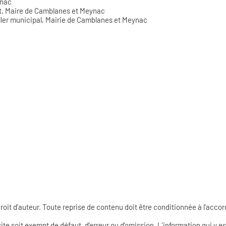
ynac
mot, Maire de Camblanes et Meynac
ller municipal, Mairie de Camblanes et Meynac
roit d'auteur. Toute reprise de contenu doit être conditionnée à l'accord
e soit exempt de défaut, d’erreur ou d’omission. L’information qui y e