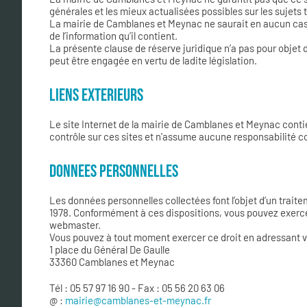
générales et les mieux actualisées possibles sur les sujets t
La mairie de Camblanes et Meynac ne saurait en aucun cas êt
de l’information qu’il contient.
La présente clause de réserve juridique n’a pas pour objet de 
peut être engagée en vertu de ladite législation.
LIENS EXTERIEURS
Le site Internet de la mairie de Camblanes et Meynac contie
contrôle sur ces sites et n'assume aucune responsabilité c
DONNEES PERSONNELLES
Les données personnelles collectées font l’objet d’un traite
1978. Conformément à ces dispositions, vous pouvez exercer vo
webmaster.
Vous pouvez à tout moment exercer ce droit en adressant vot
1 place du Général De Gaulle
33360 Camblanes et Meynac
Tél : 05 57 97 16 90 - Fax : 05 56 20 63 06
@ :
mairie@camblanes-et-meynac.fr