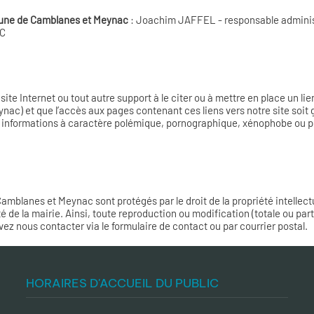
mune de Camblanes et Meynac
: Joachim JAFFEL - responsable administ
NC
ite Internet ou tout autre support à le citer ou à mettre en place un li
nac) et que l’accès aux pages contenant ces liens vers notre site soit g
es informations à caractère polémique, pornographique, xénophobe ou po
 Camblanes et Meynac sont protégés par le droit de la propriété intellect
 de la mairie. Ainsi, toute reproduction ou modification (totale ou par
vez nous contacter via le formulaire de contact ou par courrier postal.
HORAIRES D'ACCUEIL DU PUBLIC