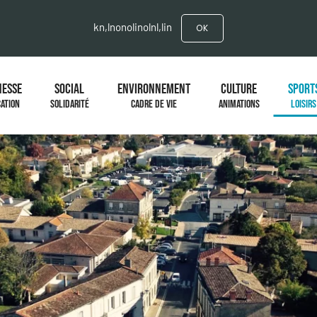
kn,lnonolinolnl,lin
OK
NESSE
SOCIAL
ENVIRONNEMENT
CULTURE
SPORT
ATION
SOLIDARITÉ
CADRE DE VIE
ANIMATIONS
LOISIRS